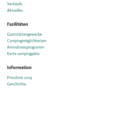
Verkäufe
Aktuelles
Fazilitäten
Gaststättengewerbe
Campingmöglichkeiten
Animationsprogramm
Karte campingplatz
Information
Preisliste 2019
Geschichte
Umgebung
Kontaktformular
Mit
lov
gemacht von:
leucq! creative services
Fotos von:
Marketing Oost
,